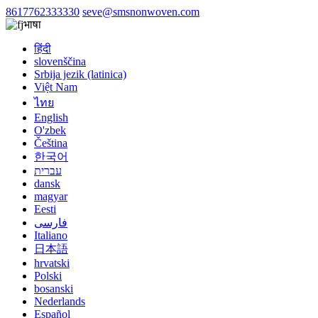
8617762333330
seve@smsnonwoven.com
भाषा
हिंदी
slovenščina
Srbija jezik (latinica)
Việt Nam
ไทย
English
O'zbek
Čeština
한국어
עברית
dansk
magyar
Eesti
فارسی
Italiano
日本語
hrvatski
Polski
bosanski
Nederlands
Español