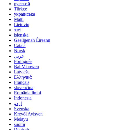
русский
Türkçe
українська
Malti
Lietuvių
বাংলা
íslenska
Gaeilgenah Éireann
Català
Norsk
عربي
Português
Bai Miaowen
Latviešu
Ελληνικά
Français
slovenčina
România limbi
Indonesia
اردو
Svenska
Kreyòl Ayisyen
Melayu
suomi
Deutsch